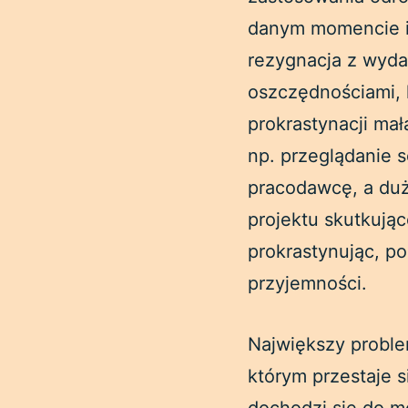
danym momencie i
rezygnacja z wyda
oszczędnościami, 
prokrastynacji ma
np. przeglądanie 
pracodawcę, a duż
projektu skutkują
prokrastynując, p
przyjemności.
Największy proble
którym przestaje 