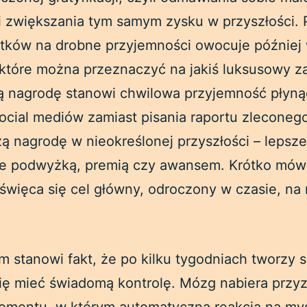
 zwiększania tym samym zysku w przyszłości.
tków na drobne przyjemności owocuje później
które można przeznaczyć na jakiś luksusowy 
łą nagrodę stanowi chwilowa przyjemność płyną
social mediów zamiast pisania raportu zleconeg
ą nagrodę w nieokreślonej przyszłości – lepsz
ce podwyżką, premią czy awansem. Krótko mów
oświęca się cel główny, odroczony w czasie, na
m stanowi fakt, że po kilku tygodniach tworzy 
się mieć świadomą kontrolę. Mózg nabiera przyz