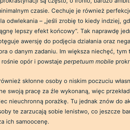
rokrastynacji są często, o ironio, bardzo ambi
nimalnym czasie. Cechuje je również perfekcj
a odwlekania – „jeśli zrobię to kiedy indziej, g
gnę lepszy efekt końcowy”. Tak naprawdę jed
potęguje awersję do podjęcia działania oraz ne
ora o danym zadaniu. Im większa niechęć, tym t
 rośnie opór i powstaje
perpetuum mobile
prokr
również skłonne osoby o niskim poczuciu własn
ne swoją pracę za źle wykonaną, więc przekład
lec nieuchronną porażkę. Tu jednak znów do ak
oby te zarzucają sobie lenistwo, co jeszcze ba
iża ich samoocenę.