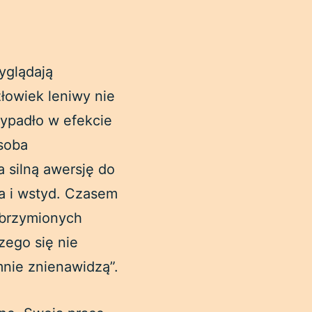
yglądają
łowiek leniwy nie
zypadło w efekcie
soba
 silną awersję do
a i wstyd. Czasem
olbrzymionych
zego się nie
 mnie znienawidzą”.