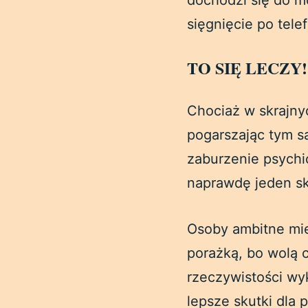
dochodzi się do m
sięgnięcie po tele
TO SIĘ LECZY
Chociaż w skrajny
pogarszając tym sa
zaburzenie psychic
naprawdę jeden sk
Osoby ambitne mie
porażką, bo wolą c
rzeczywistości wy
lepsze skutki dla 