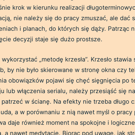
nie krok w kierunku realizacji długoterminowyc
acją, nie należy się do pracy zmuszać, ale dać 
niach i planach, do których się dąży. Patrząc n
cie decyzji staje się dużo prostsze.
wykorzystać „metodę krzesła”. Krzesło stawia 
b, by nie było skierowane w stronę okna czy te
ia obowiązków pojawi się chęć sięgnięcia po t
u lub włączenia serialu, należy przesiąść się 
u patrzeć w ścianę. Na efekty nie trzeba długo 
uda, a w porównaniu z nią nawet myśl o pracy 
rwa daje również moment na spokojne i logiczn
, a nawet medytację. Biorąc pod uwagę, jak str