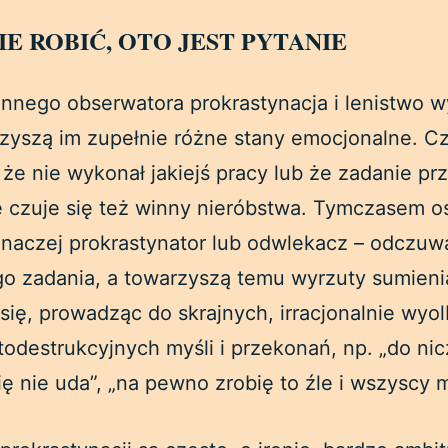
IE ROBIĆ, OTO JEST PYTANIE
onnego obserwatora prokrastynacja i lenistwo w
rzyszą im zupełnie różne stany emocjonalne. Cz
 że nie wykonał jakiejś pracy lub że zadanie pr
 czuje się też winny nieróbstwa. Tymczasem o
inaczej prokrastynator lub odwlekacz – odczuwa
o zadania, a towarzyszą temu wyrzuty sumieni
 się, prowadząc do skrajnych, irracjonalnie wy
odestrukcyjnych myśli i przekonań, np. „do nic
 się nie uda”, „na pewno zrobię to źle i wszyscy