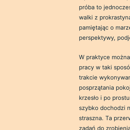
próba to jednocześ
walki z prokrastyn
pamiętając o marze
perspektywy, podję
W praktyce można 
pracy w taki sposó
trakcie wykonywan
posprzątania pokoj
krzesło i po prost
szybko dochodzi n
straszna. Ta prze
zadań do zrobienia