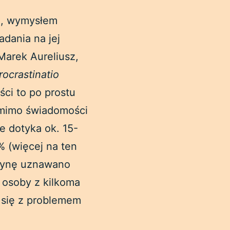
u, wymysłem
dania na jej
Marek Aureliusz,
rocrastinatio
ci to po prostu
omimo świadomości
e dotyka ok. 15-
 (więcej na ten
czynę uznawano
 osoby z kilkoma
ą się z problemem