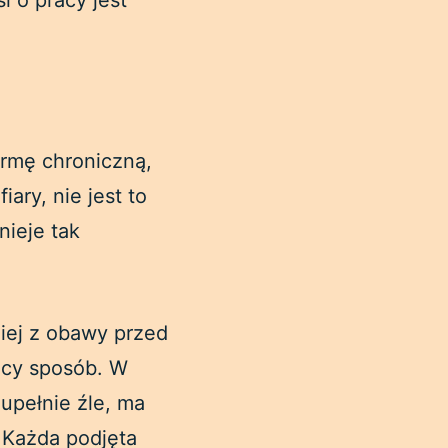
 o pracy jest
rmę chroniczną,
ary, nie jest to
nieje tak
.
iej z obawy przed
jący sposób. W
upełnie źle, ma
. Każda podjęta