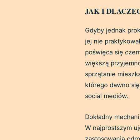
JAK I DLACZ
Gdyby jednak prok
jej nie praktykow
poświęca się czem
większą przyjemn
sprzątanie mieszk
którego dawno się 
social mediów.
Dokładny mechaniz
W najprostszym uję
zastosowania odroc