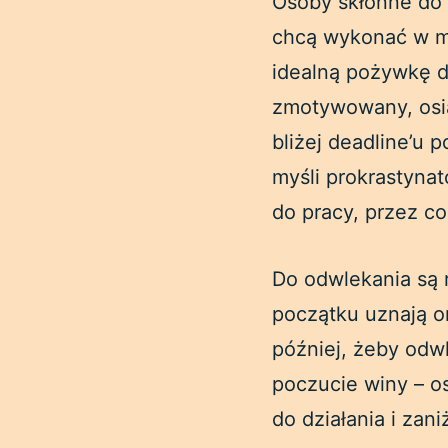
Osoby skłonne do p
chcą wykonać w mi
idealną pożywkę dl
zmotywowany, osią
bliżej deadline’u 
myśli prokrastynat
do pracy, przez co
Do odwlekania są 
początku uznają o
później, żeby odw
poczucie winy – os
do działania i zan