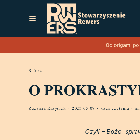
Od origami po
Spójrz
O PROKRASTY
Zuzanna Krzysiak
2023-03-07
czas czytania 4 m
Czyli – Boże, spraw