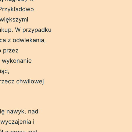
 Przykładowo
 większymi
zakup. W przypadku
ca z odwlekania,
o przez
e wykonanie
iąc,
 rzecz chwilowej
się nawyk, nad
wyczajenia i