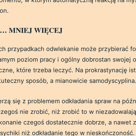
omentu, w którym automatyczną reakcją na myśl
fon.
!… MNIEJ WIĘCEJ
ch przypadkach odwlekanie może przybierać fo
mym poziom pracy i ogólny dobrostan swojej ofi
zne, które trzeba leczyć. Na prokrastynację ist
uteczny sposób, a mianowicie samodyscyplina
rzą się z problemem odkładania spraw na późn
zegoś nie zrobić, niż zrobić to w niezadowala
konanie czegoś dostatecznie dobrze, a nawet z
psychiki niż odkładanie tego w nieskończoność