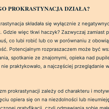
EGO PROKRASTYNACJA DZIAŁA?
rastynacja składała się wyłącznie z negatywnyc
ał. Gdzie więc tkwi haczyk? Zazwyczaj zamiast 
uś, co lubi robić lub co w porównaniu z obowi
ość. Potencjalnym rozpraszaczem może być ws
ania, spotkanie ze znajomymi, opieka nad pupil
nie praktykowało, a najczęściej przeglądanie 
m prokrastynacji zależy od charakteru i motywa
ciu opiera się on na niezdolności lub nieumiej
zonej gratyfikacji, czyli odmawiania sobie mał