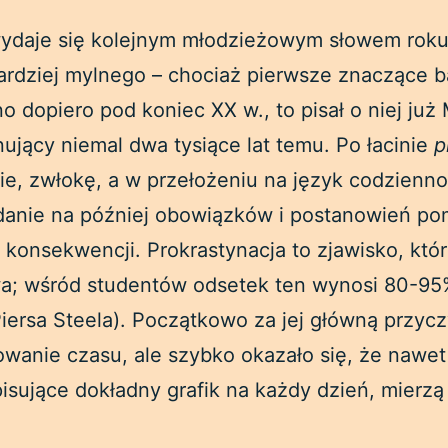
 wydaje się kolejnym młodzieżowym słowem rok
ardziej mylnego – chociaż pierwsze znaczące ba
 dopiero pod koniec XX w., to pisał o niej już 
ujący niemal dwa tysiące lat temu. Po łacinie
p
e, zwłokę, a w przełożeniu na język codziennoś
danie na później obowiązków i postanowień p
konsekwencji. Prokrastynacja to zjawisko, któr
; wśród studentów odsetek ten wynosi 80-95%
iersa Steela). Początkowo za jej główną przy
owanie czasu, ale szybko okazało się, że nawet
isujące dokładny grafik na każdy dzień, mierz