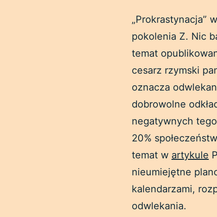
„Prokrastynacja”
pokolenia Z. Nic b
temat opublikowano
cesarz rzymski pan
oznacza odwlekani
dobrowolne odkła
negatywnych tego 
20% społeczeństwa
temat w
artykule
P
nieumiejętne plan
kalendarzami, rozp
odwlekania.