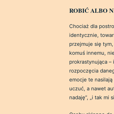
ROBIĆ ALBO N
Chociaż dla postr
identycznie, towa
przejmuje się tym,
komuś innemu, nie
prokrastynująca – 
rozpoczęcia daneg
emocje te nasilają
uczuć, a nawet aut
nadaję”, „i tak mi