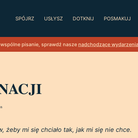
SPÓJRZ
USŁYSZ
DOTKNIJ
POSMAKUJ
 wspólne pisanie, sprawdź nasze
nadchodzące wydarzeni
NACJI
in
, żeby mi się chciało tak, jak mi się nie chce.