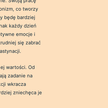
tne. Swoją pracę
onizm, co tworzy
dy będę bardziej
nak każdy dzień
gatywne emocje i
rudniej się zabrać
astynacji.
ej wartości. Od
ają zadanie na
cji wkracza
rdziej zniechęca je