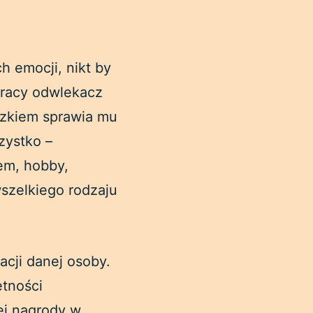
h emocji, nikt by
pracy odwlekacz
ązkiem sprawia mu
zystko –
em, hobby,
wszelkiego rodzaju
cji danej osoby.
ętności
ej nagrody w