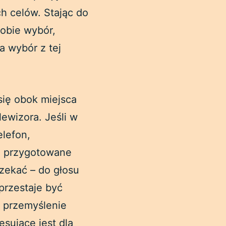
h celów. Stając do
sobie wybór,
a wybór z tej
się obok miejsca
lewizora. Jeśli w
elefon,
na przygotowane
czekać – do głosu
przestaje być
e przemyślenie
esujące jest dla