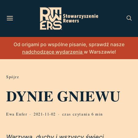
Od origami po wspólne pisanie, sprawdź nasze
nadchodzące wydarzenia
w Warszawie!
Spójrz
DYNIE GNIEWU
Ewa Enfer
2021-11-02
czas czytania 6 min
Warzywa, duchy i wszyscy święci.