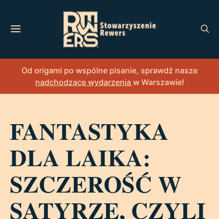
Od origami po wspólne pisanie, sprawdź nasze
nadchodzące wydarzenia
w Warszawie!
FANTASTYKA
DLA LAIKA:
SZCZEROŚĆ W
SATYRZE, CZYLI