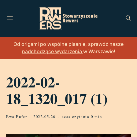
Od origami po wspólne pisanie, sprawdź nasze
nadchodzące wydarzenia
w Warszawie!
2022-02-
18_1320_017 (1)
Ewa Enfer
2022-05-26
czas czytania 0 min