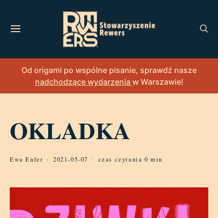
Od origami po wspólne pisanie, sprawdź nasze
nadchodzące wydarzenia
w Warszawie!
OKLADKA
Ewa Enfer
2021-05-07
czas czytania 0 min